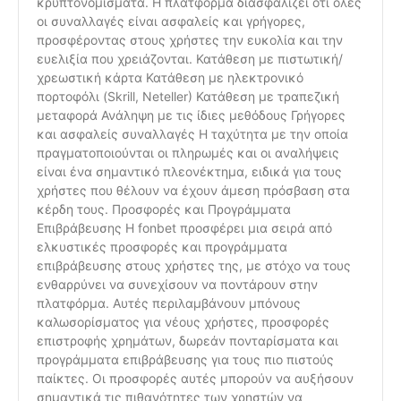
κρυπτονομίσματα. Η πλατφόρμα διασφαλίζει ότι όλες
οι συναλλαγές είναι ασφαλείς και γρήγορες,
προσφέροντας στους χρήστες την ευκολία και την
ευελιξία που χρειάζονται. Κατάθεση με πιστωτική/
χρεωστική κάρτα Κατάθεση με ηλεκτρονικό
πορτοφόλι (Skrill, Neteller) Κατάθεση με τραπεζική
μεταφορά Ανάληψη με τις ίδιες μεθόδους Γρήγορες
και ασφαλείς συναλλαγές Η ταχύτητα με την οποία
πραγματοποιούνται οι πληρωμές και οι αναλήψεις
είναι ένα σημαντικό πλεονέκτημα, ειδικά για τους
χρήστες που θέλουν να έχουν άμεση πρόσβαση στα
κέρδη τους. Προσφορές και Προγράμματα
Επιβράβευσης Η fonbet προσφέρει μια σειρά από
ελκυστικές προσφορές και προγράμματα
επιβράβευσης στους χρήστες της, με στόχο να τους
ενθαρρύνει να συνεχίσουν να ποντάρουν στην
πλατφόρμα. Αυτές περιλαμβάνουν μπόνους
καλωσορίσματος για νέους χρήστες, προσφορές
επιστροφής χρημάτων, δωρεάν πονταρίσματα και
προγράμματα επιβράβευσης για τους πιο πιστούς
παίκτες. Οι προσφορές αυτές μπορούν να αυξήσουν
σημαντικά τις πιθανότητες των χρηστών να