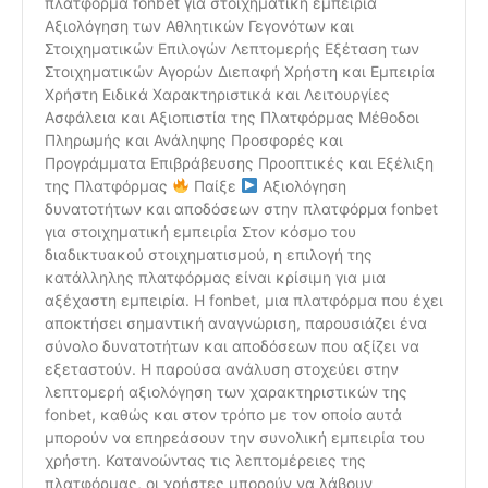
πλατφόρμα fonbet για στοιχηματική εμπειρία
Αξιολόγηση των Αθλητικών Γεγονότων και
Στοιχηματικών Επιλογών Λεπτομερής Εξέταση των
Στοιχηματικών Αγορών Διεπαφή Χρήστη και Εμπειρία
Χρήστη Ειδικά Χαρακτηριστικά και Λειτουργίες
Ασφάλεια και Αξιοπιστία της Πλατφόρμας Μέθοδοι
Πληρωμής και Ανάληψης Προσφορές και
Προγράμματα Επιβράβευσης Προοπτικές και Εξέλιξη
της Πλατφόρμας
Παίξε
Αξιολόγηση
δυνατοτήτων και αποδόσεων στην πλατφόρμα fonbet
για στοιχηματική εμπειρία Στον κόσμο του
διαδικτυακού στοιχηματισμού, η επιλογή της
κατάλληλης πλατφόρμας είναι κρίσιμη για μια
αξέχαστη εμπειρία. Η fonbet, μια πλατφόρμα που έχει
αποκτήσει σημαντική αναγνώριση, παρουσιάζει ένα
σύνολο δυνατοτήτων και αποδόσεων που αξίζει να
εξεταστούν. Η παρούσα ανάλυση στοχεύει στην
λεπτομερή αξιολόγηση των χαρακτηριστικών της
fonbet, καθώς και στον τρόπο με τον οποίο αυτά
μπορούν να επηρεάσουν την συνολική εμπειρία του
χρήστη. Κατανοώντας τις λεπτομέρειες της
πλατφόρμας, οι χρήστες μπορούν να λάβουν