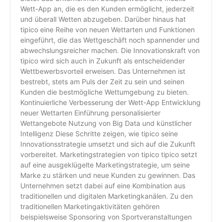
Wett-App an, die es den Kunden ermöglicht, jederzeit
und überall Wetten abzugeben. Darüber hinaus hat
tipico eine Reihe von neuen Wettarten und Funktionen
eingeführt, die das Wettgeschäft noch spannender und
abwechslungsreicher machen. Die Innovationskraft von
tipico wird sich auch in Zukunft als entscheidender
Wettbewerbsvorteil erweisen. Das Unternehmen ist
bestrebt, stets am Puls der Zeit zu sein und seinen
Kunden die bestmögliche Wettumgebung zu bieten.
Kontinuierliche Verbesserung der Wett-App Entwicklung
neuer Wettarten Einführung personalisierter
Wettangebote Nutzung von Big Data und künstlicher
Intelligenz Diese Schritte zeigen, wie tipico seine
Innovationsstrategie umsetzt und sich auf die Zukunft
vorbereitet. Marketingstrategien von tipico tipico setzt
auf eine ausgeklügelte Marketingstrategie, um seine
Marke zu stärken und neue Kunden zu gewinnen. Das
Unternehmen setzt dabei auf eine Kombination aus
traditionellen und digitalen Marketingkanälen. Zu den
traditionellen Marketingaktivitäten gehören
beispielsweise Sponsoring von Sportveranstaltungen