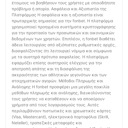
έτοιμους να βοηθήσουν τους χρήστες με οποιοδήποτε
πρόβλημα ή απορία. Ασφάλεια και Αξιοπιστία της
Πλατφόρμας Η ασφάλεια και η αξιοπιστία είναι
πρωταρχικής σημασίας για την fonbet. Η πλατφόρμα
χρησιμοποιεί προηγμένα συστήματα κρυπτογράφησης
για την προστασία των προσωπικών και οικονομικών
δεδομένων των χρηστών. Επιπλέον, η fonbet διαθέτει
άδεια λειτουργίας από αξιόπιστες ρυθμιστικές αρχές,
διασφαλίζοντας ότι λειτουργεί νόμιμα και σύμφωνα
με τα αυστηρά πρότυπα ασφαλείας. Η πλατφόρμα
εφαρμόζει επίσης αυστηρούς ελέγχους για την
αποτροπή απάτης και τη διασφάλιση της
ακεραιότητας των αθλητικών γεγονότων και των
στοιχηματικών αγορών. Μέθοδοι Πληρωμής και
Ανάληψης Η fonbet προσφέρει μια μεγάλη ποικιλία
μεθόδων πληρωμής και ανάληψης, διευκολύνοντας
τους χρήστες να καταθέσουν και να αποσύρουν
χρήματα από τους λογαριασμούς τους. Αυτές
περιλαμβάνουν πιστωτικές και χρεωστικές κάρτες
(Visa, Mastercard), ηλεκτρονικά πορτοφόλια (Skrill,
Neteller), τραπεζικές μεταφορές και