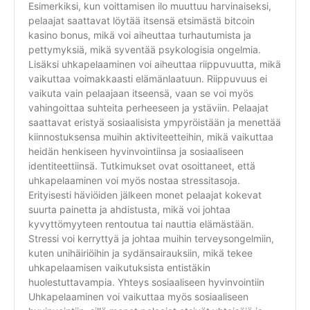
Esimerkiksi, kun voittamisen ilo muuttuu harvinaiseksi,
pelaajat saattavat löytää itsensä etsimästä bitcoin
kasino bonus, mikä voi aiheuttaa turhautumista ja
pettymyksiä, mikä syventää psykologisia ongelmia.
Lisäksi uhkapelaaminen voi aiheuttaa riippuvuutta, mikä
vaikuttaa voimakkaasti elämänlaatuun. Riippuvuus ei
vaikuta vain pelaajaan itseensä, vaan se voi myös
vahingoittaa suhteita perheeseen ja ystäviin. Pelaajat
saattavat eristyä sosiaalisista ympyröistään ja menettää
kiinnostuksensa muihin aktiviteetteihin, mikä vaikuttaa
heidän henkiseen hyvinvointiinsa ja sosiaaliseen
identiteettiinsä. Tutkimukset ovat osoittaneet, että
uhkapelaaminen voi myös nostaa stressitasoja.
Erityisesti häviöiden jälkeen monet pelaajat kokevat
suurta painetta ja ahdistusta, mikä voi johtaa
kyvyttömyyteen rentoutua tai nauttia elämästään.
Stressi voi kerryttyä ja johtaa muihin terveysongelmiin,
kuten unihäiriöihin ja sydänsairauksiin, mikä tekee
uhkapelaamisen vaikutuksista entistäkin
huolestuttavampia. Yhteys sosiaaliseen hyvinvointiin
Uhkapelaaminen voi vaikuttaa myös sosiaaliseen