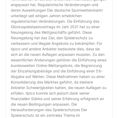
angepasst hat. Regulatorische Veränderungen und
deren Auswirkungen Der deutsche Sportwettenmarkt
unterliegt seit einigen Jahren erheblichen
regulatorischen Veränderungen. Die Einführung des
Glücksspielstaatsvertrags im Jahr 2021 hat zu einer
Neuregelung des Wettgeschäfts geführt. Diese
Neuregelung hat das Ziel, den Spielerschutz zu
verbessern und illegale Angebote zu bekämpfen. Für
tipico und andere Anbieter bedeutete dies, dass sie
sich an die neuen Auflagen anpassen mussten. Zu den
wesentlichen Änderungen gehören die Einführung eines
bundesweiten Online-Wettangebots, die Begrenzung
der Einzahlungsbeträge und die Einführung einer 5%-
Abgabe auf Wetten. Diese Maßnahmen haben zu einer
Konsolidierung des Marktes geführt, da kleinere
Anbieter Schwierigkeiten hatten, die neuen Auflagen zu
erfüllen. tipico konnte sich jedoch dank seiner
finanziellen Stärke und seiner Erfahrung erfolgreich an
die neuen Bedingungen anpassen. Die
Herausforderungen des Spielerschutzes Der
Spielerschutz ist ein zentrales Thema im