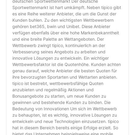
deutschen Sportwettenmarkt Der deutsche
Sportwettenmarkt ist hart umkämpft. Neben tipico gibt
es eine Reihe weiterer Anbieter, die um die Gunst der
Kunden buhlen. Zu den wichtigsten Wettbewerbern
gehören bet365, bwin und Unibet. Diese Anbieter
verfügen ebenfalls über eine hohe Markenbekanntheit
und eine breite Palette an Wettangeboten. Der
Wettbewerb zwingt tipico, kontinuierlich an der
Verbesserung seines Angebots zu arbeiten und
innovative Lösungen zu entwickeln. Ein wichtiger
Wettbewerbsfaktor ist die Quotenhöhe. Kunden achten
genau darauf, welche Anbieter die besten Quoten für
ihre bevorzugten Sportarten und Wettarten anbieten.
tipico ist bestrebt, wettbewerbsfähige Quoten
anzubieten und regelmäßig Aktionen und
Bonusangebote zu starten, um neue Kunden zu
gewinnen und bestehende Kunden zu binden. Die
Bedeutung von Innovationen Um sich im Wettbewerb
zu behaupten, ist es wichtig, innovative Lösungen zu
entwickeln und neue Technologien einzusetzen. tipico
hat in diesem Bereich bereits einige Erfolge erzielt. So
bietet das Unternehmen beispielsweise eine mobile