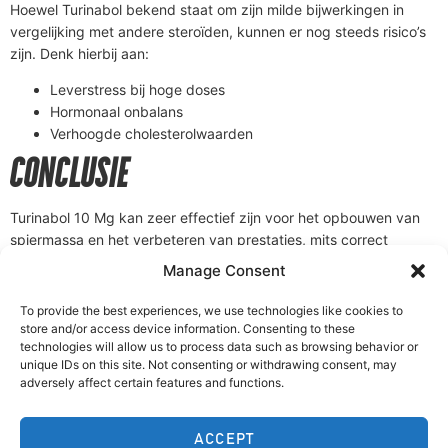
Hoewel Turinabol bekend staat om zijn milde bijwerkingen in
vergelijking met andere steroïden, kunnen er nog steeds risico’s
zijn. Denk hierbij aan:
Leverstress bij hoge doses
Hormonaal onbalans
Verhoogde cholesterolwaarden
CONCLUSIE
Turinabol 10 Mg kan zeer effectief zijn voor het opbouwen van
spiermassa en het verbeteren van prestaties, mits correct
ingenomen. Houd rekening met de aanbevolen doseringen,
Manage Consent
cycles en mogelijke bijwerkingen. Voordat u begint, is het
raadzaam om uw huisarts of een sportspecialist te raadplegen
To provide the best experiences, we use technologies like cookies to
voor advies over het gebruik van anabole steroïden.
store and/or access device information. Consenting to these
technologies will allow us to process data such as browsing behavior or
unique IDs on this site. Not consenting or withdrawing consent, may
DOWNLOAD OUR MEMBERS APP:
adversely affect certain features and functions.
ACCEPT